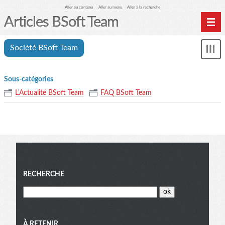
Aller au contenu
Aller au menu
Aller à la recherche
Articles BSoft Team
Home
Société BSoft Team
Affi
Archives
le
me
Sous-catégories
L'Actualité BSoft Team
FAQ BSoft Team
Menu
RECHERCHE
À RETENIR