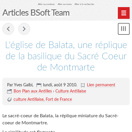
Aller au contenu
Aller au menu
Aller à la recherche
Articles BSoft Team
Home
-
Affi
Archives
le
me
L'église de Balata, une réplique
de la basilique du Sacré Coeur
de Montmarte
Par Yves Galbi,
lundi, août 9 2010
.
Lien permanent
Bon Plan aux Antilles
›
Culture Antillaise
culture Antillaise
Fort de France
Le sacré-coeur de Balata, la réplique miniature du Sacré-
coeur de Montmartre.