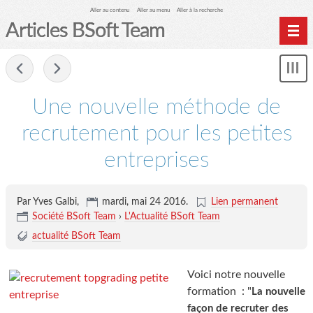
Aller au contenu
Aller au menu
Aller à la recherche
Articles BSoft Team
Home
-
Affi
Archives
le
me
Une nouvelle méthode de
recrutement pour les petites
entreprises
Par Yves Galbi,
mardi, mai 24 2016
.
Lien permanent
Société BSoft Team
›
L'Actualité BSoft Team
actualité BSoft Team
Voici notre nouvelle
formation : "
La nouvelle
façon de recruter des