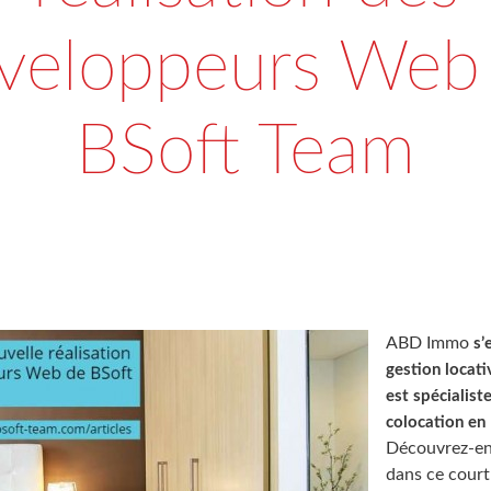
veloppeurs Web
BSoft Team
ABD Immo
s’
gestion locat
est spécialiste
colocation en
Découvrez-en
dans ce court 