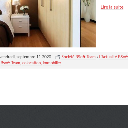
Lire la suite
vendredi, septembre 11 2020
.
Société BSoft Team
›
L'Actualité BSof
Bsoft Team
colocation
immobilier