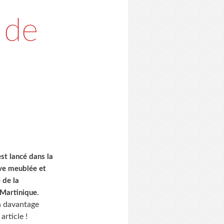
 de
est lancé dans la
ive meublée et
 de la
.
 Martinique
 davantage
article !