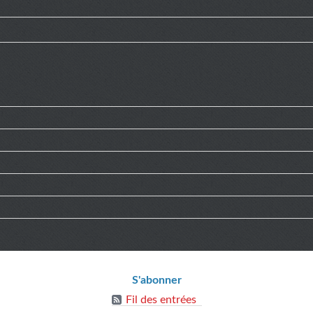
ions
S'abonner
Fil des entrées