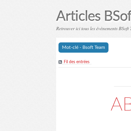
Articles BSo
Retrouver ici tous les évènements BSoft T
Mot-clé - Bsoft Team
Fil des entrées
AB