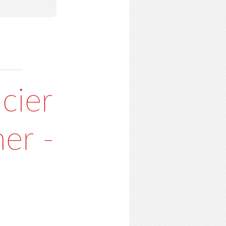
cier
her -