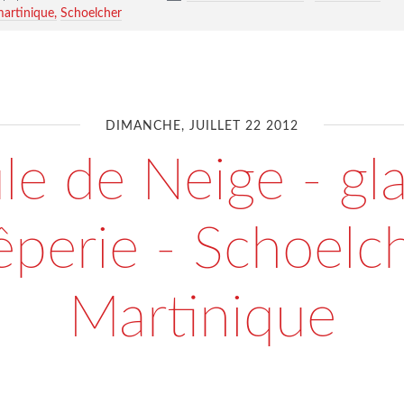
martinique
Schoelcher
DIMANCHE, JUILLET 22 2012
le de Neige - gla
êperie - Schoelc
Martinique