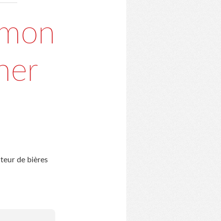
omon
her
teur de bières