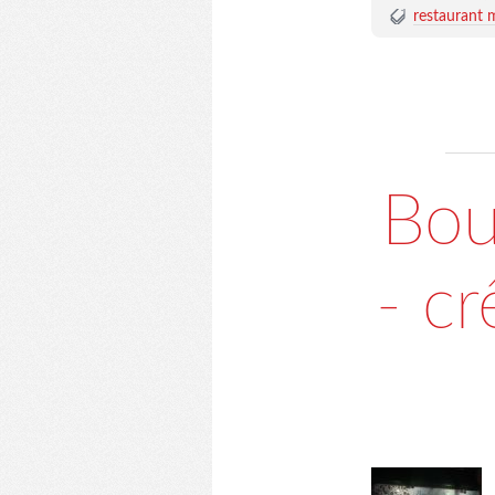
restaurant 
Bou
- cr