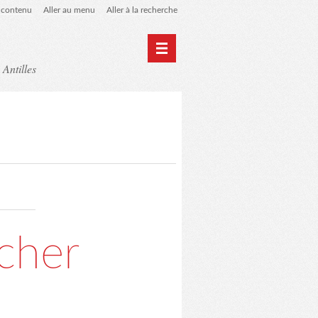
u contenu
Aller au menu
Aller à la recherche
 Antilles
Home
Archives
lcher