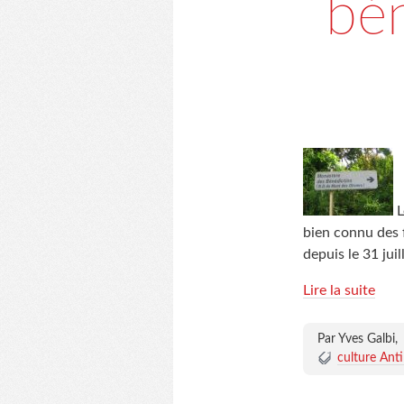
bén
L
bien connu des f
depuis le 31 jui
Lire la suite
Par Yves Galbi,
culture Antil