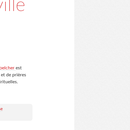
ille
oelcher
est
et de prières
rituelles.
se