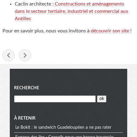
Caclin architecte :
Constructions et aménagements
dans le secteur tertiaire, industriel et commercial aux
Antilles
Pour en savoir plus, nous vous invitons à
découvrir son site
!
-
Menu
RECHERCHE
À RETENIR
Le Bokit : le sandwich Guadeloupéen a ne pas rater