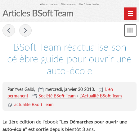
Aller au contenu
Aller au menu
Aller à la recherche
Articles BSoft Team
Home
-
Affi
Archives
le
me
BSoft Team réactualise son
célèbre guide pour ouvrir une
auto-école
Par Yves Galbi,
mercredi, janvier 30 2013
.
Lien
permanent
Société BSoft Team
›
L'Actualité BSoft Team
actualité BSoft Team
La 1ère édition de l'ebook "
Les Démarches pour ouvrir une
" est sortie depuis bientôt 3 ans.
auto-école