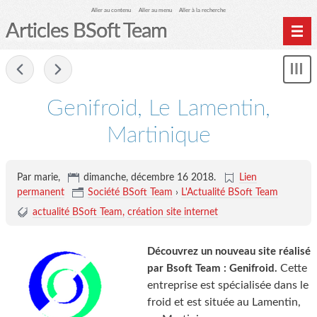
Aller au contenu
Aller au menu
Aller à la recherche
Articles BSoft Team
Home
-
Affi
Archives
le
me
Genifroid, Le Lamentin,
Martinique
Par marie,
dimanche, décembre 16 2018
.
Lien
permanent
Société BSoft Team
›
L'Actualité BSoft Team
actualité BSoft Team
création site internet
Découvrez un nouveau site réalisé
Cette
par Bsoft Team : Genifroid.
entreprise est spécialisée dans le
froid et est située au Lamentin,