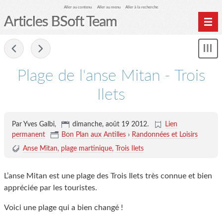
Aller au contenu
Aller au menu
Aller à la recherche
Articles BSoft Team
Home
-
Affi
Archives
le
me
Plage de l'anse Mitan - Trois
Ilets
Par Yves Galbi,
dimanche, août 19 2012
.
Lien
permanent
Bon Plan aux Antilles
›
Randonnées et Loisirs
Anse Mitan
plage martinique
Trois Ilets
L’anse Mitan est une plage des Trois Ilets très connue et bien
appréciée par les touristes.
Voici une plage qui a bien changé !