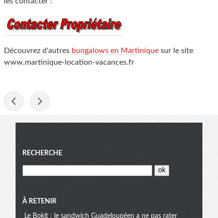
les contacter :
Découvrez d'autres
bungalows en Martinique
sur le site
www.martinique-location-vacances.fr
-
Menu
RECHERCHE
À RETENIR
Le Bokit : le sandwich Guadeloupéen a ne pas rater