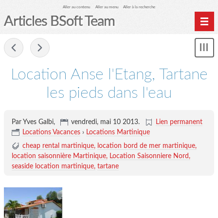
Aller au contenu
Aller au menu
Aller à la recherche
Articles BSoft Team
Home
-
Affi
Archives
le
me
Location Anse l'Etang, Tartane
les pieds dans l'eau
Par Yves Galbi,
vendredi, mai 10 2013
.
Lien permanent
Locations Vacances
›
Locations Martinique
cheap rental martinique
location bord de mer martinique
location saisonnière Martinique
Location Saisonniere Nord
seaside location martinique
tartane