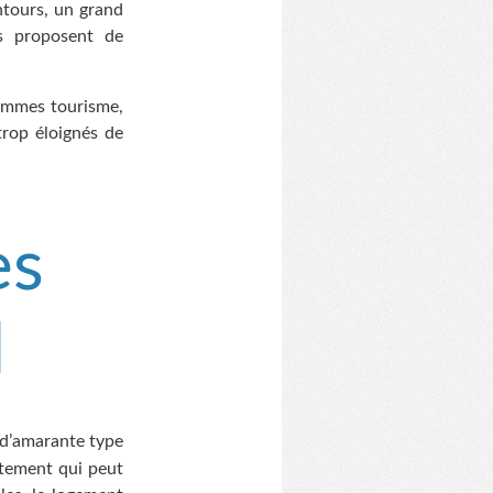
ntours, un grand
s proposent de
rammes tourisme,
trop éloignés de
es
d
 d’amarante type
rtement qui peut