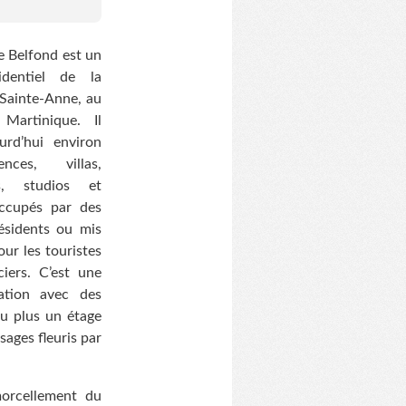
e Belfond est un
identiel de la
ainte-Anne, au
artinique. Il
rd’hui environ
nces, villas,
s, studios et
ccupés par des
résidents ou mis
our les touristes
ciers. C’est une
ation avec des
au plus un étage
ysages fleuris par
morcellement du