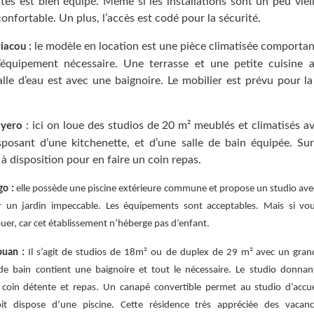
ltes est bien équipé. Même si les installations sont un peu viei
onfortable. Un plus, l’accès est codé pour la sécurité.
le modèle en location est une pièce climatisée comportant
iacou :
’équipement nécessaire. Une terrasse et une petite cuisine a
alle d’eau est avec une baignoire. Le mobilier est prévu pour la
: ici on loue des studios de 20 m² meublés et climatisés av
ayero
sposant d’une kitchenette, et d’une salle de bain équipée. Sur
 à disposition pour en faire un coin repas.
go :
elle possède une piscine extérieure commune et propose un studio avec 
 un jardin impeccable. Les équipements sont acceptables. Mais si vou
ouer, car cet établissement n’héberge pas d’enfant.
ouan :
Il s’agit de studios de 18m² ou de duplex de 29 m²
avec un grand
 de bain contient une baignoire et tout le nécessaire. Le studio donnan
coin détente et repas. Un canapé convertible permet au studio d’accuei
oit dispose d’une piscine. Cette résidence très appréciée des vacanc