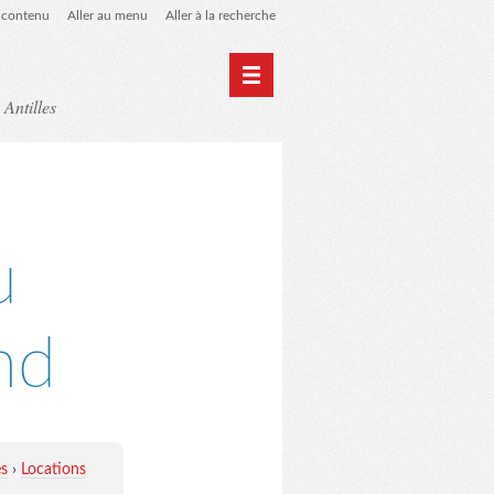
u contenu
Aller au menu
Aller à la recherche
 Antilles
Home
Archives
u
nd
es
›
Locations