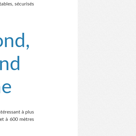
ables, sécurisés
ond,
and
ne
téressant à plus
 et à 600 mètres