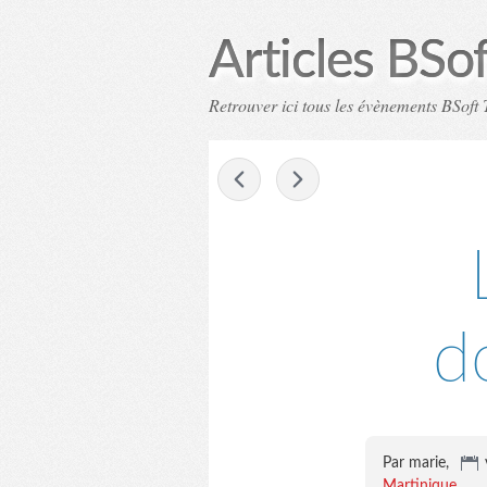
Articles BSo
Retrouver ici tous les évènements BSoft T
-
d
Par marie,
Martinique