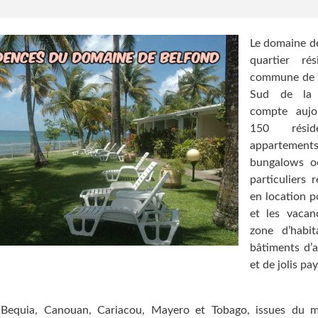
Le domaine d
quartier rés
commune de S
Sud de la M
compte aujou
150 réside
appartement
bungalows o
particuliers 
en location p
et les vacan
zone d’habit
bâtiments d’
et de jolis pa
 Bequia, Canouan, Cariacou, Mayero et Tobago, issues du 