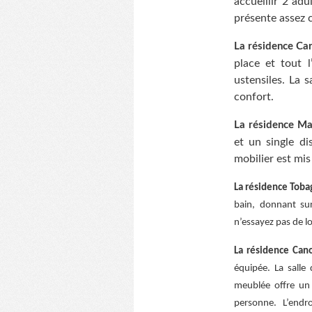
accueillir 2 adu
présente assez c
La résidence Car
place et tout l
ustensiles. La s
confort.
La résidence M
et un single di
mobilier est mis
La résidence Toba
bain, donnant sur
n’essayez pas de l
La résidence Can
équipée. La salle
meublée offre un 
personne. L’endr