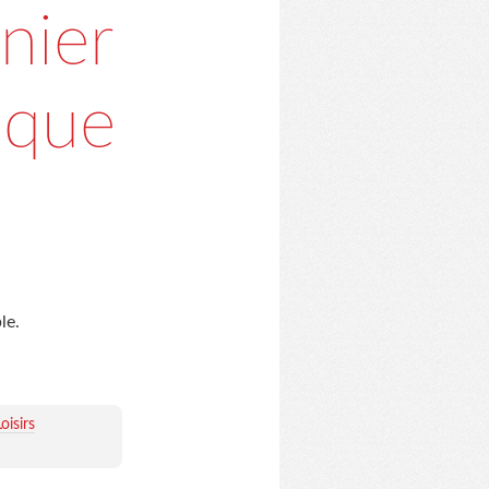
nier
ique
le.
oisirs