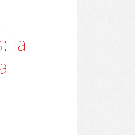
: la
a