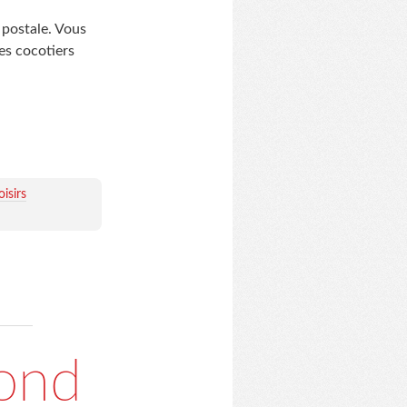
 postale. Vous
es cocotiers
isirs
fond