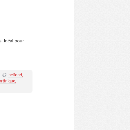
s. Idéal pour
belfond
artinique