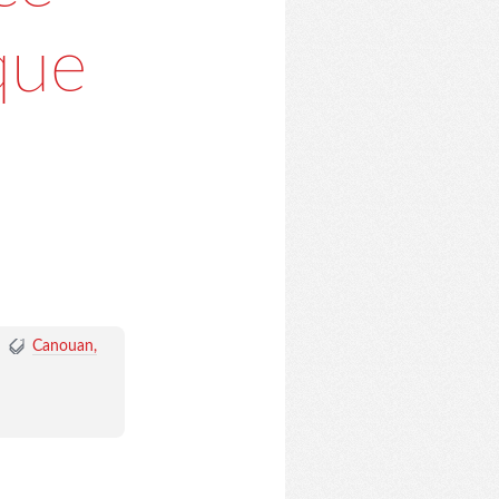
que
Canouan