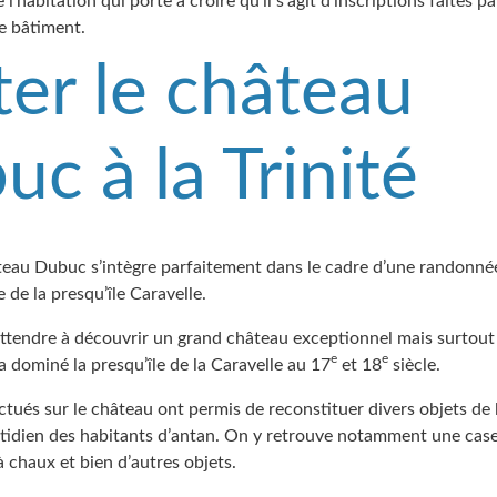
l’habitation qui porte à croire qu’il s’agit d’inscriptions faites p
e bâtiment.
ter le château
c à la Trinité
âteau Dubuc s’intègre parfaitement dans le cadre d’une randonnée
e de la presqu’île Caravelle.
’attendre à découvrir un grand château exceptionnel mais surtout 
e
e
 a dominé la presqu’île de la Caravelle au 17
et 18
siècle.
ctués sur le château ont permis de reconstituer divers objets de 
otidien des habitants d’antan. On y retrouve notamment une cas
 chaux et bien d’autres objets.