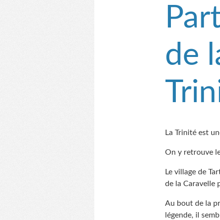
Part
de 
Trin
La Trinité est 
On y retrouve 
Le village de Ta
de la Caravelle 
Au bout de la pr
légende, il sem