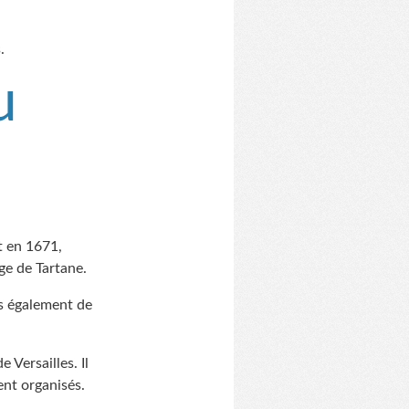
.
u
t en 1671,
age de Tartane.
is également de
Versailles. Il
ent organisés.