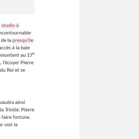
t
studio à
incontournable
e de la
presqu'ile
accès à la baie
e
remontent au 17
 l’écuyer Pierre
du Roi et se
 vaudra ainsi
 Trinité. Pierre
 faire fortune.
r voir la