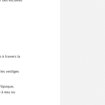
ar des esclaves
 à travers la
les vestiges
l’époque,
e à eau ou