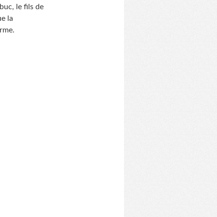
uc, le fils de
e la
orme.