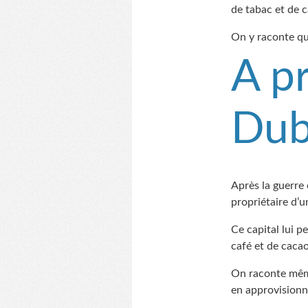
de tabac et de c
On y raconte que
A p
Du
Après la guerre 
propriétaire d’u
Ce capital lui p
café et de cacao
On raconte même 
en approvisionna