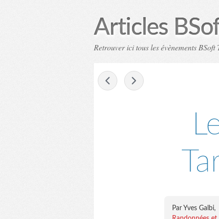
Articles BSo
Retrouver ici tous les évènements BSoft T
-
L
Ta
Par Yves Galbi,
Randonnées et L