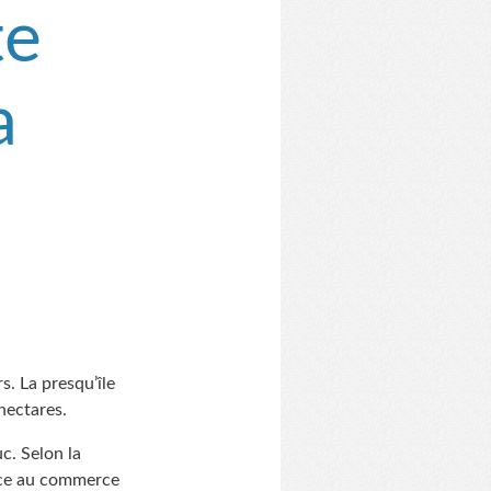
te
a
s. La presqu’île
hectares.
c. Selon la
râce au commerce