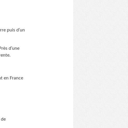
rre puis d’un
Près d’une
rente.
ent en France
 de