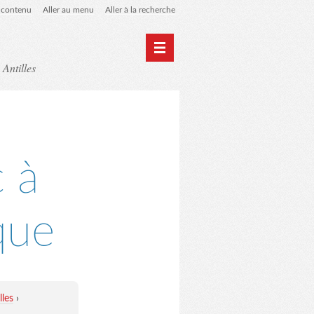
u contenu
Aller au menu
Aller à la recherche
 Antilles
Home
Archives
 à
que
lles
›