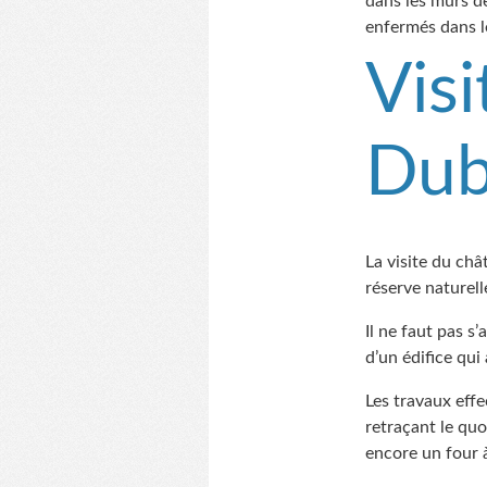
dans les murs de 
enfermés dans l
Visi
Dubu
La visite du ch
réserve naturell
Il ne faut pas s
d’un édifice qui
Les travaux effe
retraçant le qu
encore un four à